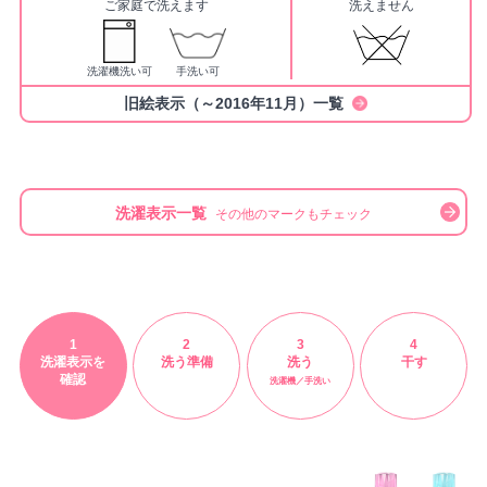
ご家庭で洗えます
洗えません
洗濯機洗い可
手洗い可
旧絵表示（～2016年11月）一覧
洗濯表示一覧
その他のマークもチェック
1
2
3
4
洗濯表示を
洗う準備
洗う
干す
確認
洗濯機／手洗い