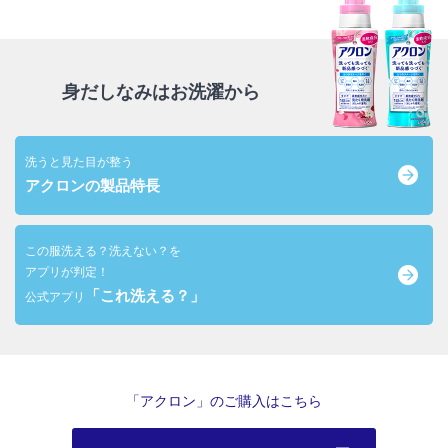
身だしなみはお洗濯から
洗うと見た目が整う
アクロンの製品特長
この服洗える？洗えない？を
アプリが判定！
「これ洗える？」
公式アプリ
「アクロン」のご購入はこちら
ポップアップメニューが開きます
モーダルが開きます